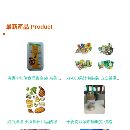
最新產品
Product
供應卡哇伊食品復合袋 為美味增添一份可愛力
xz-003果汁包裝袋 自立帶吸嘴設計，品質堅固不脫層的優選方案
純白繪境 美食與日用品的線條交響
干姜提取物市場概覽 價格、優質廠家與采購渠道指引