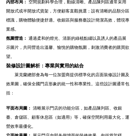
內部布局：
空間規劃科學合理，動線清晰。產品陳列區通常采用
開放式或半開放式貨架，方便顧客直觀挑選；設有清晰的品類分區
標識，購物體驗便捷舒適。收銀區與服務臺設計簡潔高效，體現專
業感。
氛圍營造：
通過柔和的燈光、清新的綠植點綴以及誘人的產品展
示圖片，共同營造出溫馨、愉悅的購物氛圍，刺激消費者的購買欲
望。
裝修設計圖解析：專業與實用的結合
萊克蘭總部會為每一位加盟商提供標準化的店面裝修設計圖及
效果圖，確保全國門店形象的統一性和專業性。這些設計圖通常包
括：
平面布局圖：
清晰展示門店的功能分區，如產品陳列區、收銀
臺、倉儲區、顧客休息區（如適用）等，確保空間利用最大化，運
營效率最優化。
立面效果圖：
展示門店內部各個墻面的裝修效果，包括貨架樣