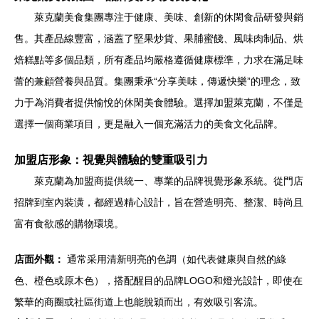
萊克蘭美食集團專注于健康、美味、創新的休閑食品研發與銷
售。其產品線豐富，涵蓋了堅果炒貨、果脯蜜餞、風味肉制品、烘
焙糕點等多個品類，所有產品均嚴格遵循健康標準，力求在滿足味
蕾的兼顧營養與品質。集團秉承“分享美味，傳遞快樂”的理念，致
力于為消費者提供愉悅的休閑美食體驗。選擇加盟萊克蘭，不僅是
選擇一個商業項目，更是融入一個充滿活力的美食文化品牌。
加盟店形象：視覺與體驗的雙重吸引力
萊克蘭為加盟商提供統一、專業的品牌視覺形象系統。從門店
招牌到室內裝潢，都經過精心設計，旨在營造明亮、整潔、時尚且
富有食欲感的購物環境。
店面外觀：
通常采用清新明亮的色調（如代表健康與自然的綠
色、橙色或原木色），搭配醒目的品牌LOGO和燈光設計，即使在
繁華的商圈或社區街道上也能脫穎而出，有效吸引客流。