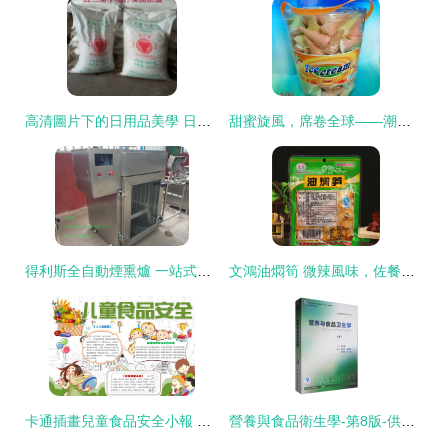
高清圖片下的日用品美學 日常生活中的藝術與設計
甜蜜旋風，席卷全球——潮安區庵埠鎮新陽食品商行棉花糖糖果探秘
得利斯全自動煙熏爐 一站式直供，賦能現代肉制品高效加工
文鴻油燜筍 微辣風味，佐餐佳品
卡通插畫兒童食品安全小報 健康飲食，安全成長
營養與食品衛生學-第8版-供預防醫學類專業用