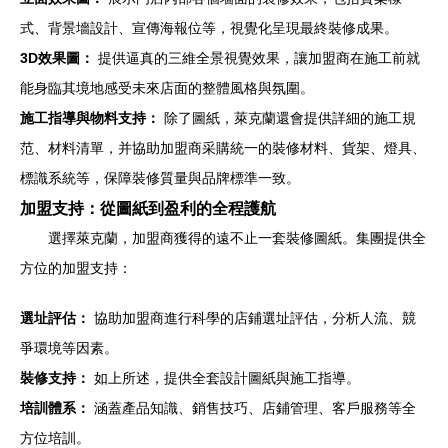
式、背景墻設計、宣傳海報位等，視覺化呈現最終裝修成果。
3D效果圖：
提供逼真的三維全景視覺效果，讓加盟商在施工前就
能身臨其境地感受未來店面的整體風格與氛圍。
施工指導與物料支持：
除了圖紙，萊克蘭還會提供詳細的施工規
范、材料清單，并協助加盟商采購統一的裝修材料、貨架、燈具、
標識系統等，保障裝修質量與品牌標準一致。
加盟支持：從圖紙到盈利的全程護航
選擇萊克蘭，加盟商獲得的遠不止一套裝修圖紙。集團提供全
方位的加盟支持：
選址評估：
協助加盟商進行科學的店鋪選址評估，分析人流、競
爭環境等因素。
裝修支持：
如上所述，提供全套設計圖紙與施工指導。
培訓體系：
涵蓋產品知識、銷售技巧、店鋪管理、客戶服務等全
方位培訓。