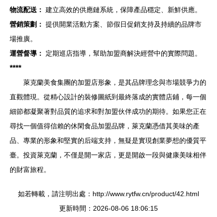
物流配送：
建立高效的供應鏈系統，保障產品穩定、新鮮供應。
營銷策劃：
提供開業活動方案、節假日促銷支持及持續的品牌市
場推廣。
運營督導：
定期巡店指導，幫助加盟商解決經營中的實際問題。
****
萊克蘭美食集團的加盟店形象，是其品牌理念與市場競爭力的
直觀體現。從精心設計的裝修圖紙到最終落成的實體店鋪，每一個
細節都凝聚著對品質的追求和對加盟伙伴成功的期待。如果您正在
尋找一個值得信賴的休閑食品加盟品牌，萊克蘭憑借其美味的產
品、專業的形象和堅實的后端支持，無疑是實現創業夢想的優質平
臺。投資萊克蘭，不僅是開一家店，更是開啟一段與健康美味相伴
的財富旅程。
如若轉載，請注明出處：http://www.rytfw.cn/product/42.html
更新時間：2026-08-06 18:06:15